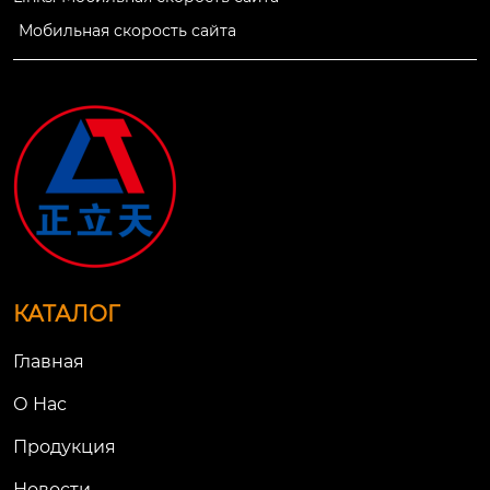
имерно на 10%, выс
вительная часть вкл
Мобильная скорость сайта
ота установки стано
ючает в себя песко
вится меньше, а сро
насос, двигатель, ци
к службы экрана ув
клон, коробку для в
еличивается.
озврата.
КАТАЛОГ
Главная
О Нac
Продукция
Новости