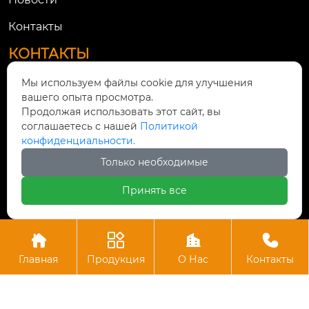
Контакты
КОНТАКТЫ
Мы используем файлы cookie для улучшения
Дорога Тяньгуань № 21, город Линьцюн, город

вашего опыта просмотра.
Цюнлай, город Чэнду, провинция Сычуань
Продолжая использовать этот сайт, вы
соглашаетесь с нашей
Политикой

619788365@qq.com
конфиденциальности.
Только необходимые

+86-028-68187111
Принять все
Авторское право©ООО Цюнлай Литянь




Машиностроительная
Главная
Продукция
О Нac
Контакты
Пожалуйста, оставьте нам сообщение
Пожалуйста, введите свой адрес
электронной почты, и мы ответим на