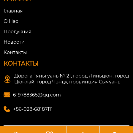
Главная
О Нac
Продукция
Новости
Контакты
КОНТАКТЫ
Дорога Тяньгуань № 21, город Линьцюн, город

Цюнлай, город Чэнду, провинция Сычуань

619788365@qq.com

+86-028-68187111