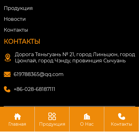
Продукция
Новости
Контакты
КОНТАКТЫ
Дорога Тяньгуань № 21, город Линьцюн, город

Цюнлай, город Чэнду, провинция Сычуань

619788365@qq.com

+86-028-68187111




Авторское право©ООО Цюнлай Литянь
Машиностроительная
Главная
Продукция
О Нac
Контакты
Пожалуйста, оставьте нам сообщение