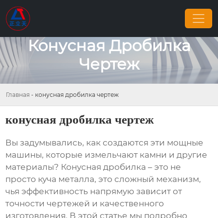
Конусная Дробилка
Чертеж
Главная
-
конусная дробилка чертеж
конусная дробилка чертеж
Вы задумывались, как создаются эти мощные
машины, которые измельчают камни и другие
материалы?
Конусная дробилка
– это не
просто куча металла, это сложный механизм,
чья эффективность напрямую зависит от
точности чертежей и качественного
изготовления. В этой статье мы подробно