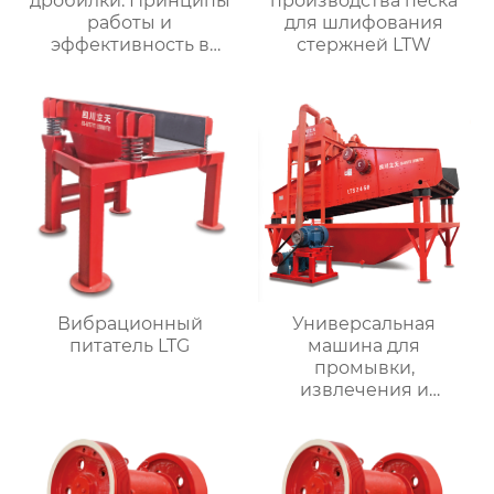
дробилки: Принципы
производства песка
работы и
для шлифования
эффективность в
стержней LTW
размельчении
материала
Вибрационный
Универсальная
питатель LTG
машина для
промывки,
извлечения и
обезвоживания
мелкого песка LTS