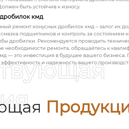
олжен быть устойчив к износу.
 дробилок кмд
нный ремонт
конусных дробилок кмд
– залог их д
смазка подшипников и контроль за состоянием к
жбы дробилки. Рекомендуется проводить техничес
ае необходимости ремонта, обращайтесь к квал
кмд
— это инвестиция в будущее вашего бизнеса.
ствующая
 эффективность и надежность вашего производст
ия
ующая
Продукц