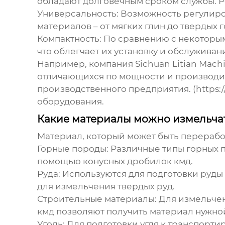
обладают долговечным сроком службы. Р
Универсальность:
Возможность регулиро
материалов – от мягких глин до твердых 
Компактность:
По сравнению с некоторы
что облегчает их установку и обслуживан
Например, компания Sichuan Litian Mach
отличающихся по мощности и производит
производственного предприятия. (https:/
оборудования.
Какие материалы можно измельча
Материал, который может быть перераб
Горные породы:
Различные типы горных по
помощью
конусных дробилок кмд
.
Руда:
Используются для подготовки руды
для измельчения твердых руд.
Строительные материалы:
Для измельчени
кмд
позволяют получить материал нужно
Уголь:
Для подготовки угля к транспорти