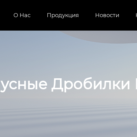
О Нac
Продукция
Новости
усные Дробилки