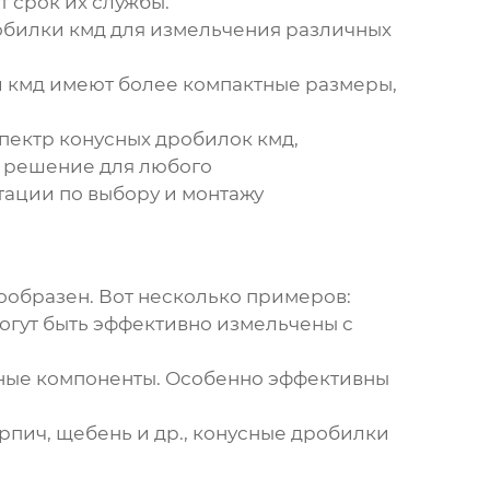
 срок их службы.
обилки кмд
для измельчения различных
 кмд
имеют более компактные размеры,
спектр
конусных дробилок кмд
,
е решение для любого
ьтации по выбору и монтажу
нообразен. Вот несколько примеров:
 могут быть эффективно измельчены с
нные компоненты. Особенно эффективны
рпич, щебень и др.,
конусные дробилки