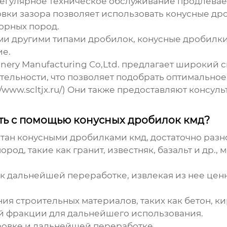
егулярное техническое обслуживание продлевает
вки зазора позволяет использовать
конусные др
горных пород.
ми другими типами дробилок,
конусные дробилки
ие.
inery Manufacturing Co,Ltd. предлагает широкий 
ельности, что позволяет подобрать оптимально
/www.scltjx.ru/) Они также предоставляют консул
ть с помощью конусных дробилок кмд?
отан
конусными дробилками кмд
, достаточно раз
род, такие как гранит, известняк, базальт и др.,
 к дальнейшей переработке, извлекая из нее це
я строительных материалов, таких как бетон, ки
й фракции для дальнейшего использования.
ровке и дальнейшей переработке.