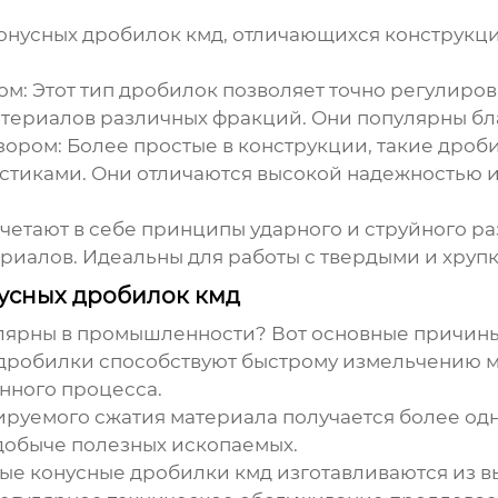
онусных дробилок кмд
, отличающихся конструкци
ом:
Этот тип дробилок позволяет точно регулирова
териалов различных фракций. Они популярны бл
зором:
Более простые в конструкции, такие дроб
стиками. Они отличаются высокой надежностью 
четают в себе принципы ударного и струйного ра
иалов. Идеальны для работы с твердыми и хруп
усных дробилок кмд
лярны в промышленности? Вот основные причины
дробилки способствуют быстрому измельчению ма
нного процесса.
ируемого сжатия материала получается более од
добыче полезных ископаемых.
ные
конусные дробилки кмд
изготавливаются из в