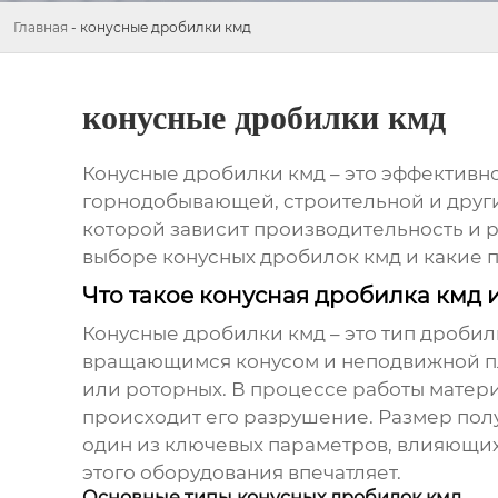
Главная
-
конусные дробилки кмд
конусные дробилки кмд
Конусные дробилки кмд
– это эффективн
горнодобывающей, строительной и други
которой зависит производительность и р
выборе
конусных дробилок кмд
и какие 
Что такое конусная дробилка кмд и
Конусные дробилки кмд
– это тип дроби
вращающимся конусом и неподвижной пли
или роторных. В процессе работы матери
происходит его разрушение. Размер полу
один из ключевых параметров, влияющих
этого оборудования впечатляет.
Основные типы конусных дробилок кмд