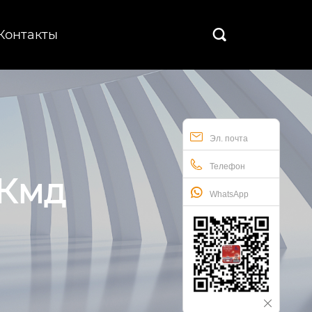
Контакты

Эл. почта
Телефон
 Кмд
WhatsApp