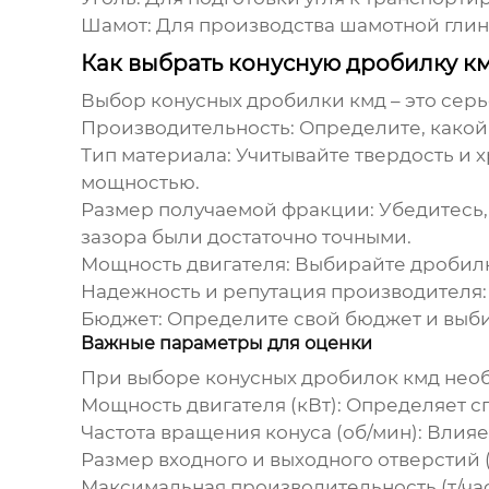
Шамот:
Для производства шамотной глин
Как выбрать конусную дробилку км
Выбор
конусных дробилки кмд
– это сер
Производительность:
Определите, какой 
Тип материала:
Учитывайте твердость и 
мощностью.
Размер получаемой фракции:
Убедитесь,
зазора были достаточно точными.
Мощность двигателя:
Выбирайте дробилку
Надежность и репутация производителя:
Бюджет:
Определите свой бюджет и выби
Важные параметры для оценки
При выборе
конусных дробилок кмд
необ
Мощность двигателя (кВт):
Определяет сп
Частота вращения конуса (об/мин):
Влияет
Размер входного и выходного отверстий (
Максимальная производительность (т/час