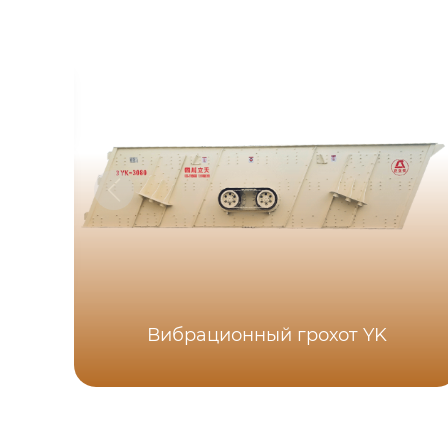
Вибрационный грохот YK