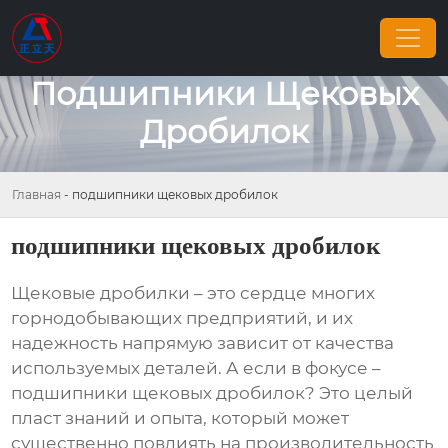
Подшипники Щековых
Дробилок
Главная
-
подшипники щековых дробилок
подшипники щековых дробилок
Щековые дробилки – это сердце многих
горнодобывающих предприятий, и их
надежность напрямую зависит от качества
используемых деталей. А если в фокусе –
подшипники щековых дробилок
? Это целый
пласт знаний и опыта, который может
существенно повлиять на производительность