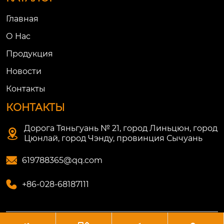
Главная
О Нac
Продукция
Новости
Контакты
КОНТАКТЫ
Дорога Тяньгуань № 21, город Линьцюн, город

Цюнлай, город Чэнду, провинция Сычуань

619788365@qq.com

+86-028-68187111