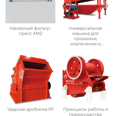
Камерный фильтр-
Универсальная
пресс XMZ
машина для
промывки,
извлечения и
обезвоживания
мелкого песка LTS
Ударная дробилка PF
Принципы работы и
преимущества