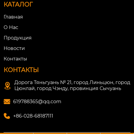
КАТАЛОГ
Главная
О Нac
Продукция
Новости
Контакты
КОНТАКТЫ
Дорога Тяньгуань № 21, город Линьцюн, город

Цюнлай, город Чэнду, провинция Сычуань

619788365@qq.com

+86-028-68187111