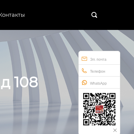
Контакты

Эл. почта
Телефон
д 108
WhatsApp