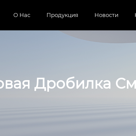
О Нac
Продукция
Новости
вая Дробилка См