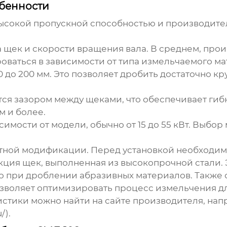
обенности
ысокой пропускной способностью и производите
 щек и скорости вращения вала. В среднем, произ
ироваться в зависимости от типа измельчаемого м
 до 200 мм. Это позволяет дробить достаточно кр
ся зазором между щеками, что обеспечивает гибк
м и более.
имости от модели, обычно от 15 до 55 кВт. Выбо
.
тной модификации. Перед установкой необходимо
кция щек, выполненная из высокопрочной стали.
но при дроблении абразивных материалов. Также 
озволяет оптимизировать процесс измельчения дл
тики можно найти на сайте производителя, напри
/).