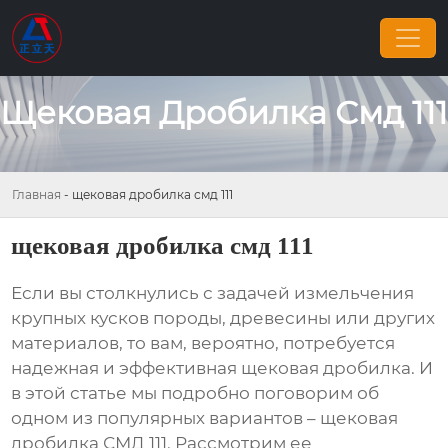
Щековая Дробилка Смд 111
Главная
-
щековая дробилка смд 111
щековая дробилка смд 111
Если вы столкнулись с задачей измельчения
крупных кусков породы, древесины или других
материалов, то вам, вероятно, потребуется
надежная и эффективная
щековая дробилка
. И
в этой статье мы подробно поговорим об
одном из популярных вариантов –
щековая
дробилка СМД 111
. Рассмотрим ее