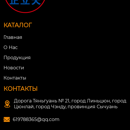
КАТАЛОГ
Главная
О Нac
Продукция
Новости
Контакты
КОНТАКТЫ
Дорога Тяньгуань № 21, город Линьцюн, город

Цюнлай, город Чэнду, провинция Сычуань

619788365@qq.com