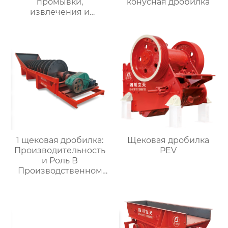
промывки,
конусная дробилка
извлечения и
обезвоживания
мелкого песка LTS
1 щековая дробилка:
Щековая дробилка
Производительность
PEV
и Роль В
Производственном
Цепочке