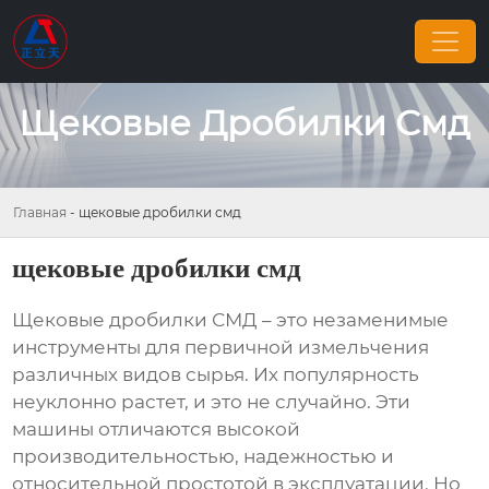
Щековые Дробилки Смд
Главная
-
щековые дробилки смд
щековые дробилки смд
Щековые дробилки СМД
– это незаменимые
инструменты для первичной измельчения
различных видов сырья. Их популярность
неуклонно растет, и это не случайно. Эти
машины отличаются высокой
производительностью, надежностью и
относительной простотой в эксплуатации. Но